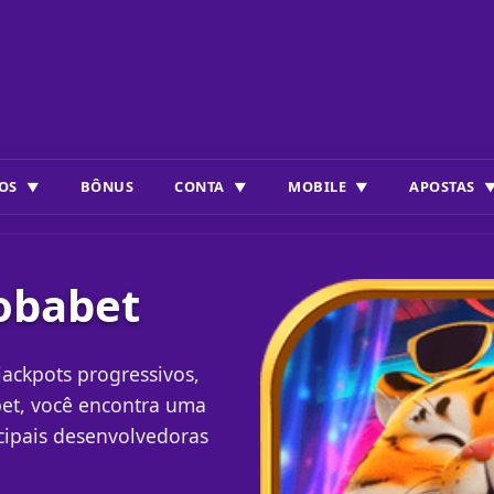
OS
BÔNUS
CONTA
MOBILE
APOSTAS
 obabet
jackpots progressivos,
bet, você encontra uma
ncipais desenvolvedoras