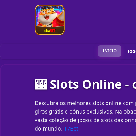
INÍCIO
JOG
🎰 Slots Online -
Descubra os melhores slots online com 
giros grátis e bônus exclusivos. Na oba
vasta coleção de jogos de slots das pri
do mundo.
T7Bet