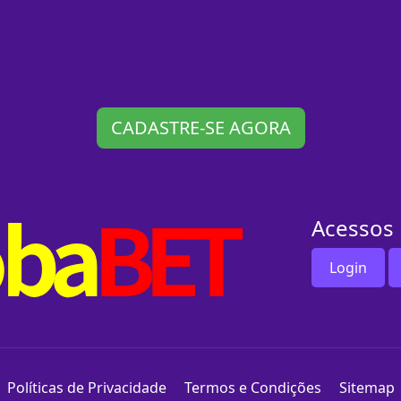
CADASTRE-SE AGORA
Acessos
Login
Políticas de Privacidade
Termos e Condições
Sitemap