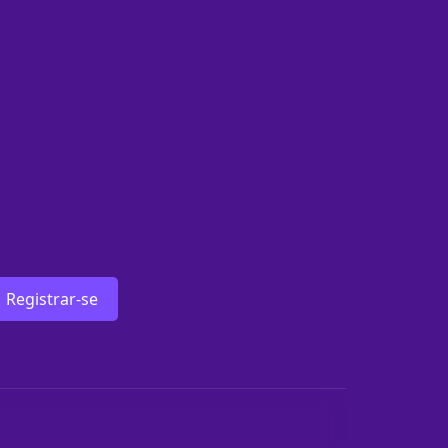
Registrar-se