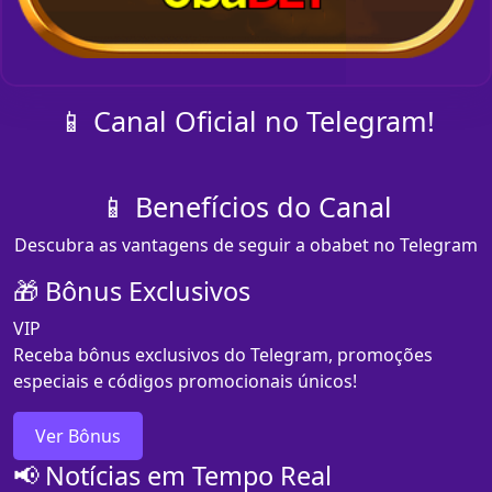
📱 Canal Oficial no Telegram!
📱 Benefícios do Canal
Descubra as vantagens de seguir a obabet no Telegram
🎁 Bônus Exclusivos
VIP
Receba bônus exclusivos do Telegram, promoções
especiais e códigos promocionais únicos!
Ver Bônus
📢 Notícias em Tempo Real