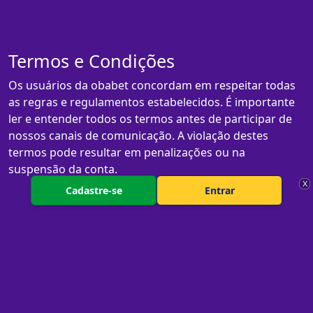
Termos e Condições
Os usuários da obabet concordam em respeitar todas
as regras e regulamentos estabelecidos. É importante
ler e entender todos os termos antes de participar de
nossos canais de comunicação. A violação destes
termos pode resultar em penalizações ou na
suspensão da conta.
X
Cadastre-se
Entrar