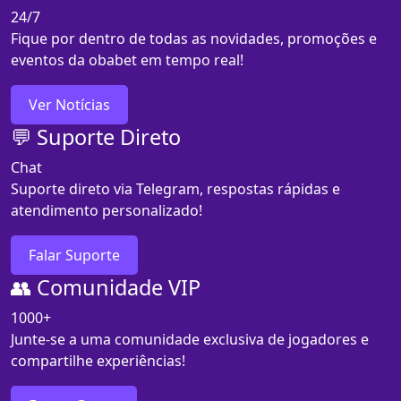
24/7
Fique por dentro de todas as novidades, promoções e
eventos da obabet em tempo real!
Ver Notícias
💬 Suporte Direto
Chat
Suporte direto via Telegram, respostas rápidas e
atendimento personalizado!
Falar Suporte
👥 Comunidade VIP
1000+
Junte-se a uma comunidade exclusiva de jogadores e
compartilhe experiências!